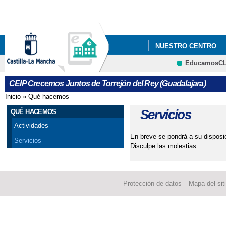
Pa
co
pri
NUESTRO CENTRO
EducamosC
ERASMUS+
CRFP
CEIP Crecemos Juntos de Torrejón del Rey (Guadalajara)
Inicio
»
Qué hacemos
Se encuentra usted aquí
Servicios
QUÉ HACEMOS
Actividades
En breve se pondrá a su disposic
Servicios
Disculpe las molestias.
Protección de datos
Mapa del sit