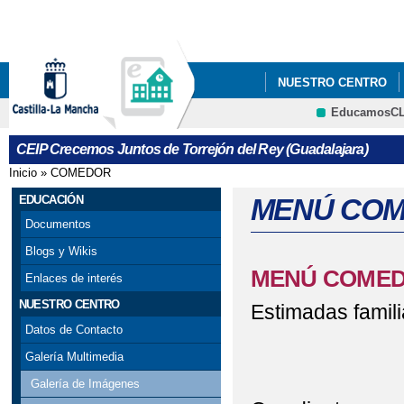
Pa
co
pri
NUESTRO CENTRO
EducamosC
ERASMUS+
CRFP
CEIP Crecemos Juntos de Torrejón del Rey (Guadalajara)
Inicio
»
COMEDOR
Se encuentra usted aquí
EDUCACIÓN
MENÚ COM
Documentos
Blogs y Wikis
MENÚ COMED
Enlaces de interés
NUESTRO CENTRO
Estimadas famili
Datos de Contacto
Galería Multimedia
Galería de Imágenes